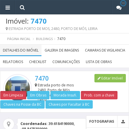
10
10
Imóvel:
7470
ESTRADA PORTO DE MOS, 2480, PORTO DE MÓS, LEIRIA
7470
PÁGINA INICIAL
BUILDINGS
DETALHES DO IMÓVEL
GALERIA DE IMAGENS
CAMARAS DE VIGILANCIA
RELATORIOS
CHECKLIST
COMUNICAÇÕES
LISTA DE OBRAS
7470
Editar Imóvel
Estrada porto de mos
2480, Porto de Mós
Amarela
Em Limpeza
Em Obras
Morada Insufi.
Prob. com a chave
Leiria
Chaves na Posse da BC
Chaves por Facultar à BC
0
FOTOGRAFIAS
Coordenadas:
39.6184190000,
-08.8475350000