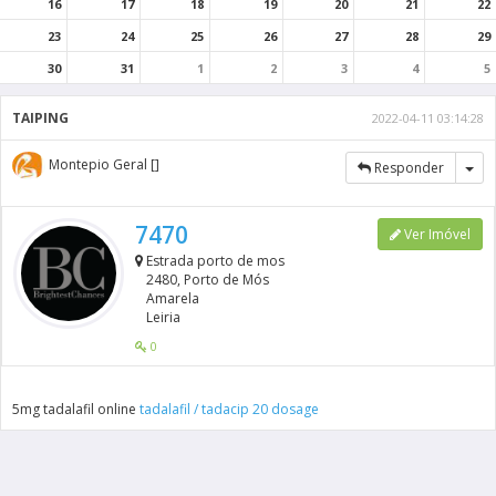
16
17
18
19
20
21
22
23
24
25
26
27
28
29
30
31
1
2
3
4
5
TAIPING
2022-04-11 03:14:28
Montepio Geral []
Tog
Responder
7470
Ver Imóvel
Estrada porto de mos
2480, Porto de Mós
Amarela
Leiria
0
5mg tadalafil online
tadalafil / tadacip 20 dosage