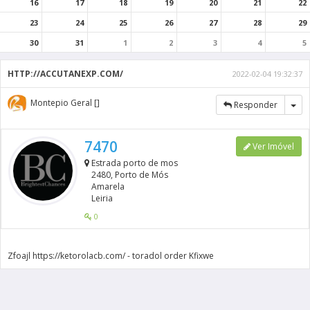
16
17
18
19
20
21
22
23
24
25
26
27
28
29
30
31
1
2
3
4
5
HTTP://ACCUTANEXP.COM/
2022-02-04 19:32:37
Montepio Geral []
Tog
Responder
7470
Ver Imóvel
Estrada porto de mos
2480, Porto de Mós
Amarela
Leiria
0
Zfoajl https://ketorolacb.com/ - toradol order Kfixwe