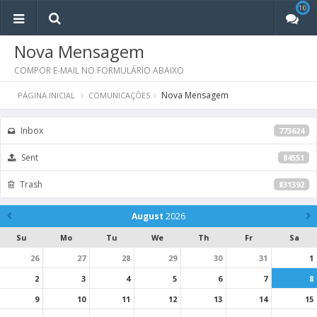
10
10
Nova Mensagem
COMPOR E-MAIL NO FORMULÁRIO ABAIXO
Nova Mensagem
PÁGINA INICIAL
COMUNICAÇÕES
Inbox
773624
Sent
84551
Trash
831392
August
2026
Su
Mo
Tu
We
Th
Fr
Sa
26
27
28
29
30
31
1
2
3
4
5
6
7
8
9
10
11
12
13
14
15