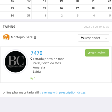
16
17
18
19
20
21
22
23
24
25
26
27
28
29
30
31
1
2
3
4
5
TAIPING
2022-04-20 19:10:39
Montepio Geral []
Tog
Responder
7470
Ver Imóvel
Estrada porto de mos
2480, Porto de Mós
Amarela
Leiria
0
online pharmacy tadalafil
traveling with prescription drugs