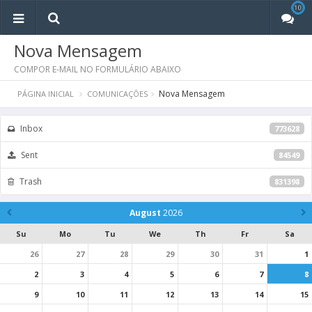
10
10
Nova Mensagem
COMPOR E-MAIL NO FORMULÁRIO ABAIXO
Nova Mensagem
PÁGINA INICIAL
COMUNICAÇÕES
Inbox
773628
Sent
84549
Trash
831398
August
2026
Su
Mo
Tu
We
Th
Fr
Sa
26
27
28
29
30
31
1
2
3
4
5
6
7
8
9
10
11
12
13
14
15