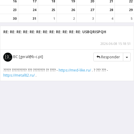
16
17
18
19
20
21
22
23
24
25
26
27
28
29
30
31
1
2
3
4
5
RE: RE: RE: RE: RE: RE: RE: RE: RE: RE: RE: RE: USBQRISPQH
2026-06-08 15:18:51
Tog
BC [geral@b-c.pt]
Responder
????? ?????????? ??? ???????? ?? ???? -
https://med-like.ru/
. ? ??? ??? -
https://metal82.ru/
.