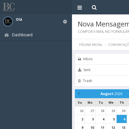
Olá
Nova Mensage
COMPOR E-MAIL NO FORMULÁR
Dashboard
PÁGINA INICIAL
COMUNICAÇÕ
Inbox
Sent
Trash
August
2026
Su
Mo
Tu
We
Th
26
27
28
29
30
2
3
4
5
6
9
10
11
12
13