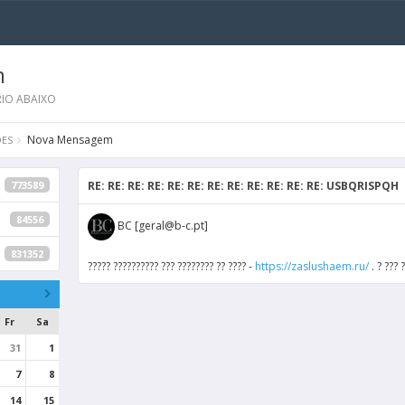
m
IO ABAIXO
Nova Mensagem
ES
773589
RE: RE: RE: RE: RE: RE: RE: RE: RE: RE: RE: RE: USBQRISPQH
84556
BC [geral@b-c.pt]
831352
????? ?????????? ??? ???????? ?? ???? -
https://zaslushaem.ru/
. ? ??? 
Fr
Sa
31
1
7
8
14
15