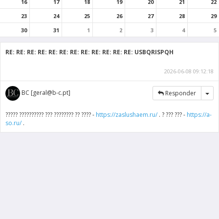
16
17
18
19
20
21
22
23
24
25
26
27
28
29
30
31
1
2
3
4
5
RE: RE: RE: RE: RE: RE: RE: RE: RE: RE: RE: RE: USBQRISPQH
2026-06-08 09:12:18
Tog
BC [geral@b-c.pt]
Responder
????? ?????????? ??? ???????? ?? ???? -
https://zaslushaem.ru/
. ? ??? ??? -
https://a-
so.ru/
.