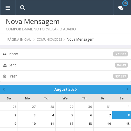
10
10
Nova Mensagem
COMPOR E-MAIL NO FORMULÁRIO ABAIXO
Nova Mensagem
PÁGINA INICIAL
COMUNICAÇÕES
Inbox
773627
Sent
84549
Trash
831397
August
2026
Su
Mo
Tu
We
Th
Fr
Sa
26
27
28
29
30
31
1
2
3
4
5
6
7
8
9
10
11
12
13
14
15