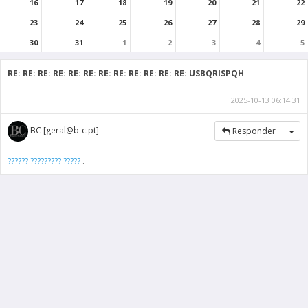
16
17
18
19
20
21
22
23
24
25
26
27
28
29
30
31
1
2
3
4
5
RE: RE: RE: RE: RE: RE: RE: RE: RE: RE: RE: RE: USBQRISPQH
2025-10-13 06:14:31
Tog
BC [geral@b-c.pt]
Responder
?????? ????????? ?????
.