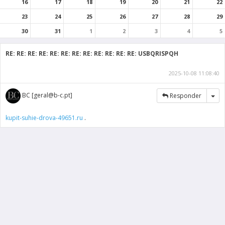
16
17
18
19
20
21
22
23
24
25
26
27
28
29
30
31
1
2
3
4
5
RE: RE: RE: RE: RE: RE: RE: RE: RE: RE: RE: RE: USBQRISPQH
2025-10-08 11:08:40
Tog
BC [geral@b-c.pt]
Responder
kupit-suhie-drova-49651.ru
.