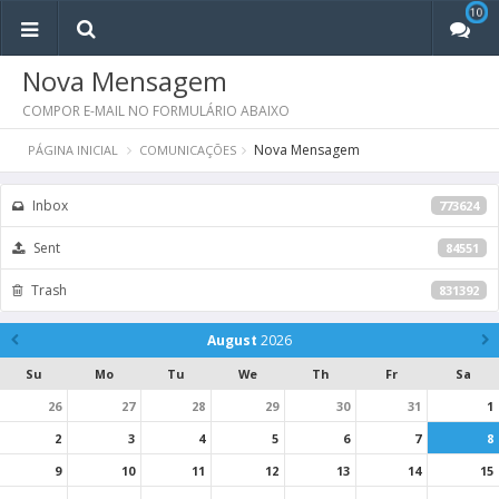
10
10
Nova Mensagem
COMPOR E-MAIL NO FORMULÁRIO ABAIXO
Nova Mensagem
PÁGINA INICIAL
COMUNICAÇÕES
Inbox
773624
Sent
84551
Trash
831392
August
2026
Su
Mo
Tu
We
Th
Fr
Sa
26
27
28
29
30
31
1
2
3
4
5
6
7
8
9
10
11
12
13
14
15