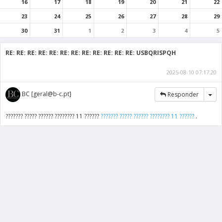
16
17
18
19
20
21
22
23
24
25
26
27
28
29
30
31
1
2
3
4
5
RE: RE: RE: RE: RE: RE: RE: RE: RE: RE: RE: RE: USBQRISPQH
2025-08-10 07:17:20
Tog
BC [geral@b-c.pt]
Responder
??????? ????? ?????? ???????? 11 ??????
??????? ????? ?????? ???????? 11 ??????
.