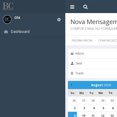
Olá
Nova Mensage
COMPOR E-MAIL NO FORMULÁR
Dashboard
PÁGINA INICIAL
COMUNICAÇÕ
Inbox
Sent
Trash
August
2026
Su
Mo
Tu
We
Th
26
27
28
29
30
2
3
4
5
6
9
10
11
12
13