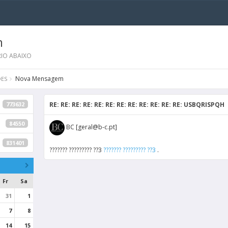
m
IO ABAIXO
Nova Mensagem
ES
773632
RE: RE: RE: RE: RE: RE: RE: RE: RE: RE: RE: RE: USBQRISPQH
84550
BC [geral@b-c.pt]
831401
??????? ????????? ??3
??????? ????????? ??3
.
Fr
Sa
31
1
7
8
14
15