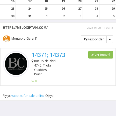
16
17
18
19
20
21
22
23
24
25
26
27
28
29
30
31
1
2
3
4
5
HTTPS://MELOXIPTAN.COM/
2025-01-23 11:07:18
Montepio Geral []
Tog
Responder
14371; 14373
Ver Imóvel
Rua 25 de abril
4745, Trofa
Guidões
Porto
0
Fiylyc
vasotec for sale online
Qjxyal