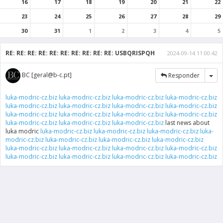
16
17
18
19
20
21
22
23
24
25
26
27
28
29
30
31
1
2
3
4
5
RE: RE: RE: RE: RE: RE: RE: RE: RE: RE: USBQRISPQH
2024-09-14 11:00:42
Tog
BC [geral@b-c.pt]
Responder
luka-modric-cz.biz
luka-modric-cz.biz
luka-modric-cz.biz
luka-modric-cz.biz
luka-modric-cz.biz
luka-modric-cz.biz
luka-modric-cz.biz
luka-modric-cz.biz
luka-modric-cz.biz
luka-modric-cz.biz
luka-modric-cz.biz
luka-modric-cz.biz
luka-modric-cz.biz
luka-modric-cz.biz
luka-modric-cz.biz
last news about
luka modric
luka-modric-cz.biz
luka-modric-cz.biz
luka-modric-cz.biz
luka-
modric-cz.biz
luka-modric-cz.biz
luka-modric-cz.biz
luka-modric-cz.biz
luka-modric-cz.biz
luka-modric-cz.biz
luka-modric-cz.biz
luka-modric-cz.biz
luka-modric-cz.biz
luka-modric-cz.biz
luka-modric-cz.biz
luka-modric-cz.biz