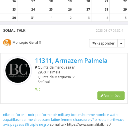
16
17
18
19
20
21
22
23
24
25
26
27
28
29
30
31
1
2
3
4
5
SOMALITALK
2023-03-07 09:32:41
Montepio Geral []
Tog
Responder
11311, Armazem Palmela
Quinta da marquesa iv
2950, Palmela
Quinta da Marquesa IV
Setúbal
0
Ver Imóvel
nike air force 1 noir platform
noir military bottes homme
hombre water
zapatillas near me
chaussure latine femme
chaussure v?lo route northwave
avis
pegasus 36 triple negro
somalitalk https://www.somalitalk.net/