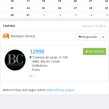
16
17
18
19
20
21
22
23
24
25
26
27
28
29
30
31
1
2
3
4
5
TAIPING
2022-04-17 05:48:32
Montepio Geral []
Tog
Responder
12990
Ver Imóvel
Travessa de vargo, nº 100
4485, Vila do Conde
Guilhabreu
Porto
0
where to buy real viagra online
sildenafil buy paypal