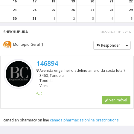
16
17
18
19
20
21
22
23
24
25
26
27
28
29
30
31
1
2
3
4
5
SHEKHUPURA
2022-04-16 01:27:16
Montepio Geral []
Tog
Responder
146894
Avenida engenheiro adelino amaro da costa lote 7
3460, Tondela
Tondela
Viseu
0
Ver Imóvel
canadian pharmacy on line
canada pharmacies online prescriptions