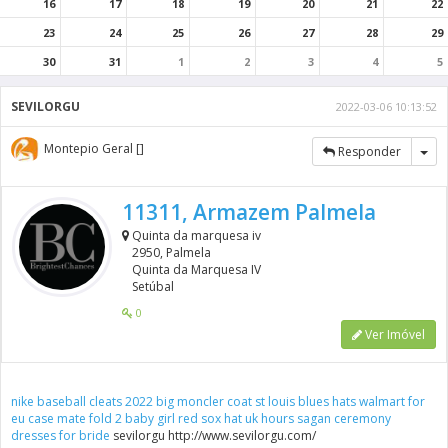
16
17
18
19
20
21
22
23
24
25
26
27
28
29
30
31
1
2
3
4
5
SEVILORGU
2022-03-06 10:13:52
Montepio Geral []
Tog
Responder
11311, Armazem Palmela
Quinta da marquesa iv
2950, Palmela
Quinta da Marquesa IV
Setúbal
0
Ver Imóvel
nike baseball cleats 2022
big moncler coat
st louis blues hats walmart for
eu
case mate fold 2
baby girl red sox hat uk hours
sagan ceremony
dresses for bride
sevilorgu http://www.sevilorgu.com/