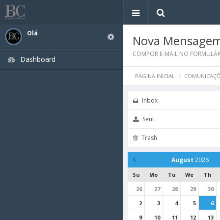
Olá
Nova Mensage
COMPOR E-MAIL NO FORMULÁR
Dashboard
PÁGINA INICIAL
COMUNICAÇÕ
Inbox
Sent
Trash
August
2026
Su
Mo
Tu
We
Th
26
27
28
29
30
2
3
4
5
6
9
10
11
12
13