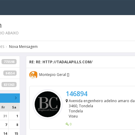
m
IO ABAIXO
Nova Mensagem
ES
773598
RE: RE: HTTP://TADALAPILLS.COM/
84554
Montepio Geral []
831363
146894
Avenida engenheiro adelino amaro da 
3460, Tondela
Fr
Sa
Tondela
31
1
Viseu
0
7
8
14
15