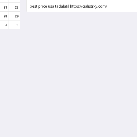
best price usa tadalafil https://cialistrxy.com/
21
22
28
29
4
5