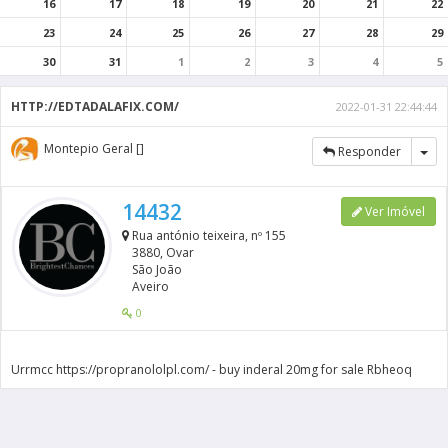
16
17
18
19
20
21
22
23
24
25
26
27
28
29
30
31
1
2
3
4
5
HTTP://EDTADALAFIX.COM/
2022-01-31 22:44:44
Montepio Geral []
Tog
Responder
14432
Ver Imóvel
Rua antónio teixeira, nº 155
3880, Ovar
São João
Aveiro
0
Urrmcc https://propranololpl.com/ - buy inderal 20mg for sale Rbheoq