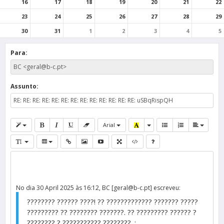
16
17
18
19
20
21
22
23
24
25
26
27
28
29
30
31
1
2
3
4
5
Para:
Assunto:
Arial
No dia 30 April 2025 às 16:12, BC [geral@b-c.pt] escreveu:
???????? ?????? ????! ?? ????????????? ??????? ?????
????????? ?? ???????? ???????. ?? ????????? ?????? ?
???????? ? ??????????? ????????. :