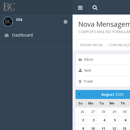
Olá
Nova Mensage
COMPOR E-MAIL NO FORMULÁR
Dashboard
PÁGINA INICIAL
COMUNICAÇÕ
Inbox
Sent
Trash
August
2026
Su
Mo
Tu
We
Th
26
27
28
29
30
2
3
4
5
6
9
10
11
12
13