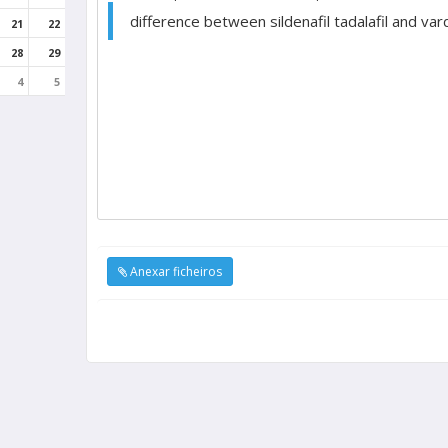
difference between sildenafil tadalafil and var
21
22
28
29
4
5
Anexar ficheiros