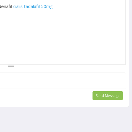
denafil
cialis tadalafil 50mg
Send Message