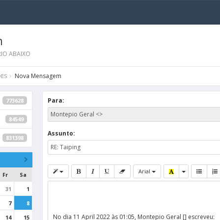
m
IO ABAIXO
Nova Mensagem
ES
Para:
773628
84549
Assunto:
831398
Arial
Fr
Sa
31
1
7
8
No dia 11 April 2022 às 01:05, Montepio Geral [] escreveu:
14
15