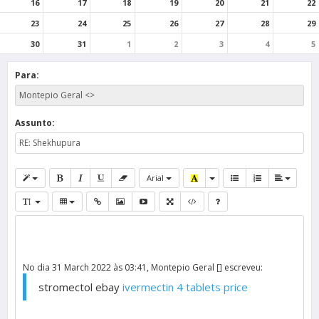
16
17
18
19
20
21
22
23
24
25
26
27
28
29
30
31
1
2
3
4
5
Para:
Assunto:
Arial
No dia 31 March 2022 às 03:41, Montepio Geral [] escreveu:
stromectol ebay
ivermectin 4 tablets price