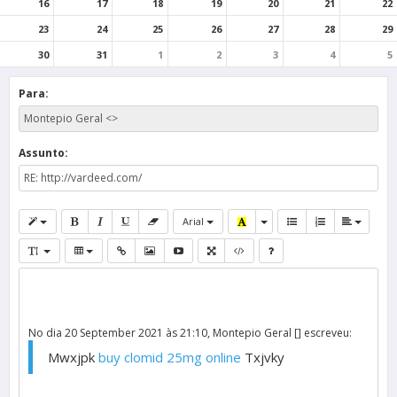
16
17
18
19
20
21
22
23
24
25
26
27
28
29
30
31
1
2
3
4
5
Para:
Assunto:
Arial
No dia 20 September 2021 às 21:10, Montepio Geral [] escreveu:
Mwxjpk
buy clomid 25mg online
Txjvky