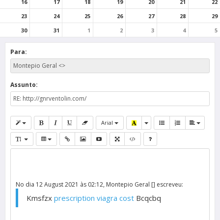
16
17
18
19
20
21
22
23
24
25
26
27
28
29
30
31
1
2
3
4
5
Para:
Assunto:
Arial
No dia 12 August 2021 às 02:12, Montepio Geral [] escreveu:
Kmsfzx
prescription viagra cost
Bcqcbq