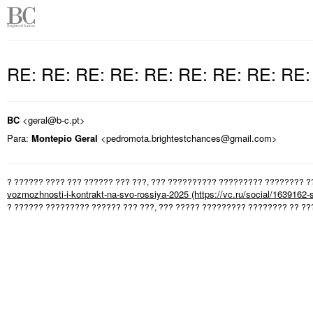
RE: RE: RE: RE: RE: RE: RE: RE: RE
BC
<geral@b-c.pt>
Para:
Montepio Geral
<pedromota.brightestchances@gmail.com>
? ?????? ???? ??? ?????? ??? ???, ??? ?????????? ????????? ???????? ?
vozmozhnosti-i-kontrakt-na-svo-rossiya-2025
? ?????? ????????? ?????? ??? ???, ??? ????? ????????? ???????? ?? ??