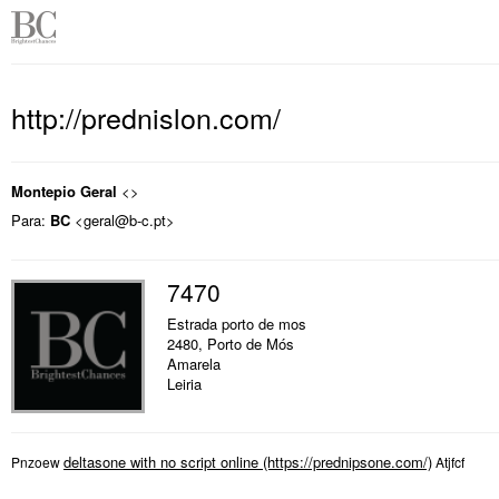
http://prednislon.com/
Montepio Geral
<>
Para:
BC
<geral@b-c.pt>
7470
Estrada porto de mos
2480, Porto de Mós
Amarela
Leiria
deltasone with no script online
Pnzoew
Atjfcf